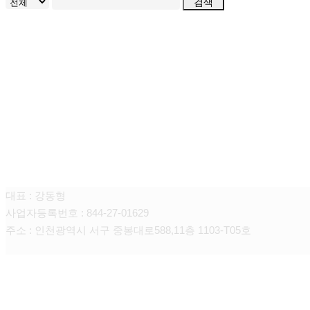
검색
명가 탐정사무소
대표 : 강동형
사업자등록번호 : 844-27-01629
주소 : 인천광역시 서구 중봉대로588,11층 1103-T05호
CONTACT