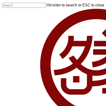
Skip
Hit enter to search or ESC to close
to
Close
main
Search
content