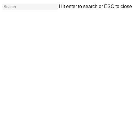
Skip
Hit enter to search or ESC to close
to
Close
main
Search
content